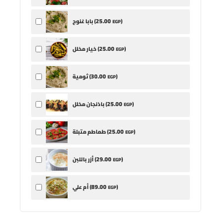
25
.00
)
بابا غنوج (
EGP
25
.00
)
خيار مخلل (
EGP
30
.00
)
ثومية (
EGP
25
.00
)
باذنجان مخلل (
EGP
25
.00
)
طماطم متبلة (
EGP
29
.00
)
أزر باللبن (
EGP
89
.00
)
أم علي (
EGP