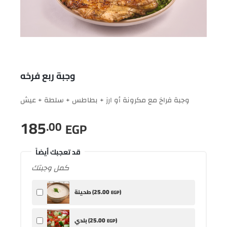
وجبة ربع فرخه
وجبة فراخ مع مكرونة أو ارز + بطاطس + سلطة + عيش
185
.00
EGP
قد تعجبك أيضاً
كمل وجبتك
25
.00
)
طحينة (
EGP
25
.00
)
بلدي (
EGP