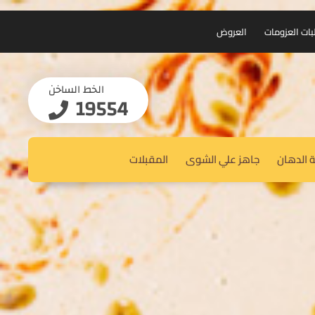
بات العزومات
العروض
الخط الساخن
19554
 الدهان
جاهز علي الشوى
المقبلات