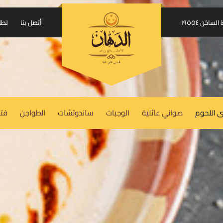
إرسال الكود على واتساب
اخن ١٩٥٥٤
أتصل بنا
لطل
USERNAME OR EMAIL ADDRESS
REQUIRED
*
 اللحوم
صواني عائلية
الوجبات
ساندوتشات
الطواجن
فتة
PASSWORD
REQUIRED
*
REMEMBER ME
LOG IN
Lost your password?