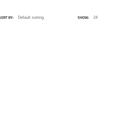
SORT BY:
SHOW:
0
.00
EGP