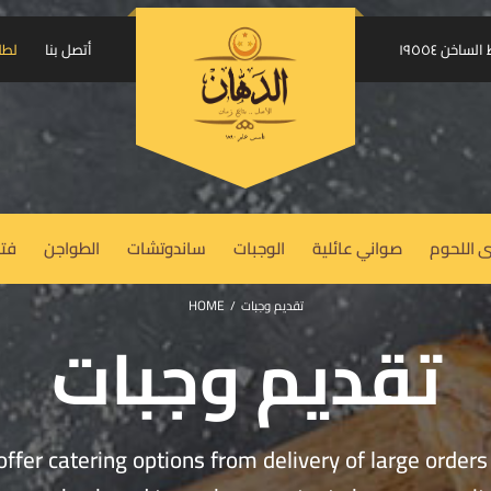
إرسال الكود على واتساب
اخن ١٩٥٥٤
أتصل بنا
لطل
USERNAME OR EMAIL ADDRESS
REQUIRED
*
 اللحوم
صواني عائلية
الوجبات
ساندوتشات
الطواجن
فتة
PASSWORD
REQUIRED
*
HOME
تقديم وجبات
/
تقديم وجبات
REMEMBER ME
LOG IN
Lost your password?
fer catering options from delivery of large orders t