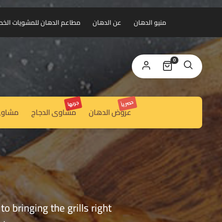
منيو الدهان
عن الدهان
مطاعم الدهان للمشويات الخط الس
0
حصرياً
جربها
عروض الدهان
مشاوى الدجاج
مشاوى
o bringing the grills right