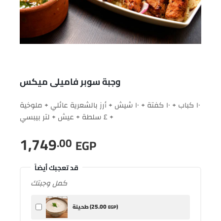
وجبة سوبر فاميلى ميكس
١٠ كباب + ١٠ كفتة + ١٠ شيش + أرز بالشعرية عائلي + ملوخية
+ ٤ سلطة + عيش + لتر بيبسي
1,749
.00
EGP
قد تعجبك أيضاً
كمل وجبتك
25
.00
)
طحينة (
EGP