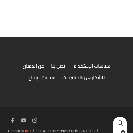
قهوة
سياسات الإستخدام
أتصل بنا
عن الدهان
للشكاوي والمقترحات
سياسة الإرجاع
ElDahan by
| 2026 All rights reserved! Call: 0226909052 |
NGDC
0