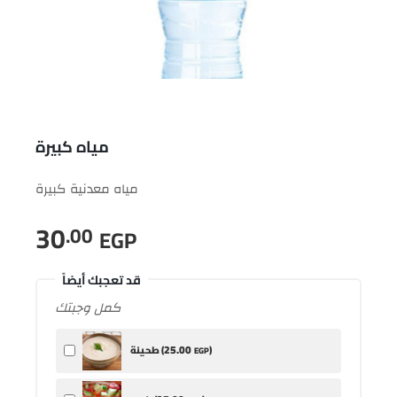
مياه كبيرة
مياه معدنية كبيرة
30
.00
EGP
قد تعجبك أيضاً
كمل وجبتك
25
.00
)
طحينة (
EGP