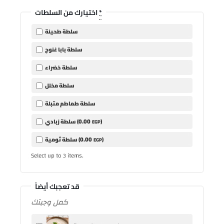
*
اختيارك من السلطات
سلطة طحينة
سلطة بابا غنوج
سلطة خضراء
سلطة مخلل
سلطة طماطم متبلة
0
.00
)
سلطة زبادي (
EGP
0
.00
)
سلطة ثومية (
EGP
Select up to
items.
3
قد تعجبك أيضاً
كمل وجبتك