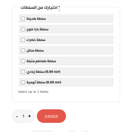
*
اختيارك من السلطات
سلطة طحينة
سلطة بابا غنوج
سلطة خضراء
سلطة مخلل
سلطة طماطم متبلة
0
.00
)
سلطة زبادي (
EGP
0
.00
)
سلطة ثومية (
EGP
Select up to
items.
3
ORDER