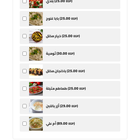
25
.00
)
بلدي (
EGP
25
.00
)
بابا غنوج (
EGP
25
.00
)
خيار مخلل (
EGP
30
.00
)
ثومية (
EGP
25
.00
)
باذنجان مخلل (
EGP
25
.00
)
طماطم متبلة (
EGP
29
.00
)
أزر باللبن (
EGP
89
.00
)
أم علي (
EGP