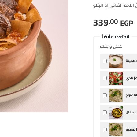
اللحم الضاني او البتلو
339
.00
EGP
قد تعجبك أيضاً
كمل وجبتك
ينة (
2
بلدي (
ثومية (