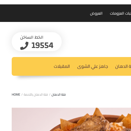
بات العزومات
العروض
الخط الساخن
19554
 الدهان
جاهز علي الشوى
المقبلات
فتة الدهان
/
فتة الدهان باللحمة
/
HOME