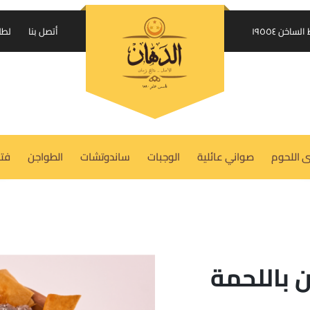
إرسال الكود على واتساب
اخن ١٩٥٥٤
أتصل بنا
لطل
USERNAME OR EMAIL ADDRESS
REQUIRED
*
 اللحوم
صواني عائلية
الوجبات
ساندوتشات
الطواجن
فتة
PASSWORD
REQUIRED
*
REMEMBER ME
LOG IN
 باللحمة
Lost your password?