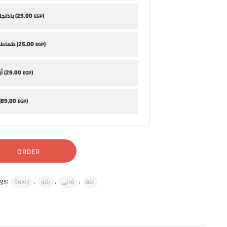
25
.00
)
باذنجان مخلل (
EGP
25
.00
)
طماطم متبلة (
EGP
29
.00
)
أزر باللبن (
EGP
89
.00
)
أم
EGP
ORDER
gs:
,
,
,
فتة
ضانى
بتلو
بالحمة