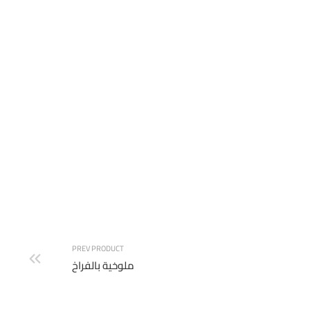
طبق ريش بتلو
PREV PRODUCT
ملوخية بالفراخ