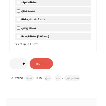
سلطة خضراء
سلطة مخلل
سلطة طماطم متبلة
سلطة زبادي
0
.00
)
سلطة ثومية (
EGP
Select up to
items.
1
ORDER
Category:
Tags:
,
,
ميكس جريل
كبير
طبق
وجبات