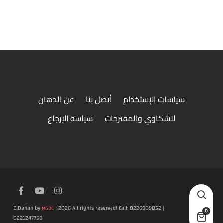
طبق ميكس جريل صغير
سياسات الإستخدام
أتصل بنا
عن الدهان
للشكاوي والمقترحات
سياسة الإرجاع
ElDahan by
| 2026 All rights reserved! Call: 0226909052 |
NGDC
0
0221247758