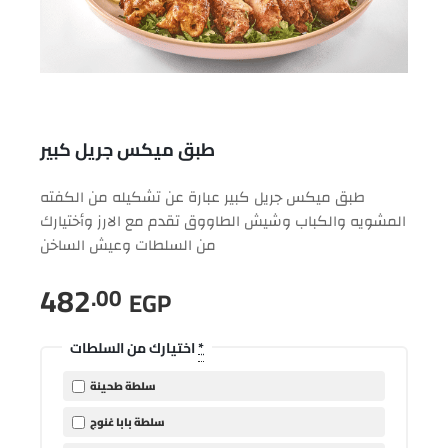
طبق ميكس جريل كبير
طبق ميكس جريل كبير عبارة عن تشكيله من الكفته
المشويه والكباب وشيش الطاووق تقدم مع الارز وأختيارك
من السلطات وعيش الساخن
482
.00
EGP
*
اختيارك من السلطات
سلطة طحينة
سلطة بابا غنوج