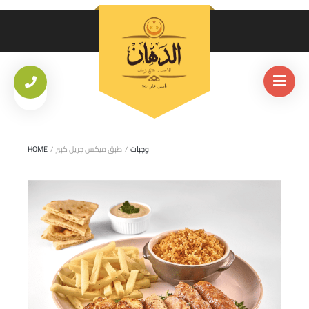
وجبات
/
طبق ميكس جريل كبير
/
HOME