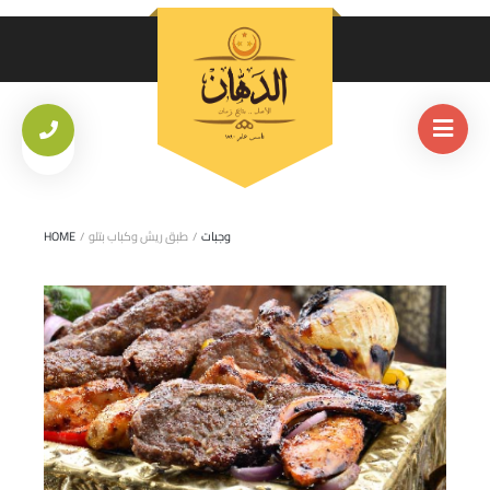
وجبات
/
طبق ريش وكباب بتلو
/
HOME