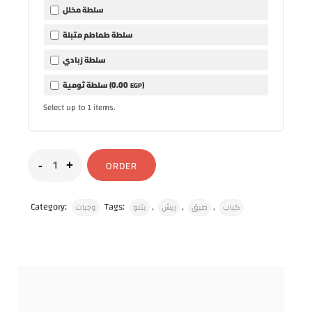
سلطة مخلل
سلطة طماطم متبلة
سلطة زبادي
0
.00
)
سلطة ثومية (
EGP
Select up to
items.
1
ORDER
Category:
Tags:
,
,
,
كباب
طبق
ريش
بتلو
وجبات