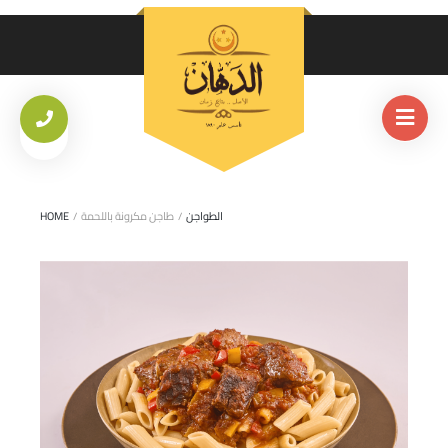
الطواجن
/
طاجن مكرونة باللحمة
/
HOME