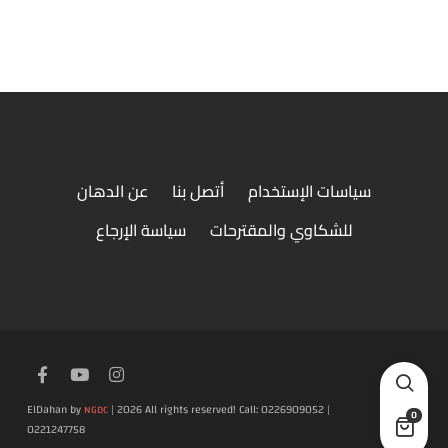
طاجن مكرونة بالكبدة
سياسات الإستخدام
أتصل بنا
عن الدهان
للشكاوي والمقترحات
سياسة الإرجاع
ElDahan by
| 2026 All rights reserved! Call: 0226909052 |
NGDC
0
0221247758