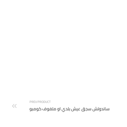
شوربة مشروم كريمة
PREV PRODUCT
ساندوتش سجق عيش بلدي او ملفوف كومبو