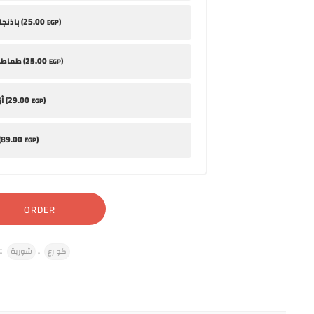
25
.00
)
باذنجان مخلل (
EGP
25
.00
)
طماطم متبلة (
EGP
29
.00
)
أزر باللبن (
EGP
89
.00
)
أم
EGP
ORDER
:
,
كوارع
شوربة