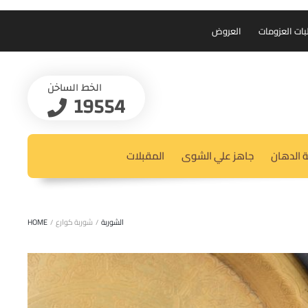
بات العزومات
العروض
الخط الساخن
19554
 الدهان
جاهز علي الشوى
المقبلات
الشوربة
/
شوربة كوارع
/
HOME