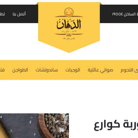
إرسال الكود على واتساب
اخن ١٩٥٥٤
أتصل بنا
لطل
USERNAME OR EMAIL ADDRESS
REQUIRED
*
 اللحوم
صواني عائلية
الوجبات
ساندوتشات
الطواجن
فتة
PASSWORD
REQUIRED
*
REMEMBER ME
LOG IN
بة كوارع
Lost your password?