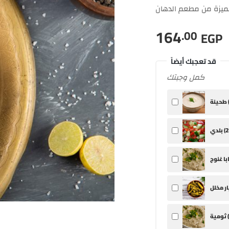
مميزة من مطعم الدهان
164
.00
EGP
قد تعجبك أيضاً
كمل وجبتك
ينة (
2
بلدي (
ثومية (