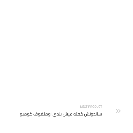
شوربة فراخ كريمة
NEXT PRODUCT
ساندوتش كفته عيش بلدي اوملفوف كومبو