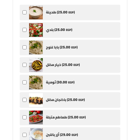
25
.00
)
طحينة (
EGP
25
.00
)
بلدي (
EGP
25
.00
)
بابا غنوج (
EGP
25
.00
)
خيار مخلل (
EGP
30
.00
)
ثومية (
EGP
25
.00
)
باذنجان مخلل (
EGP
25
.00
)
طماطم متبلة (
EGP
29
.00
)
أزر باللبن (
EGP