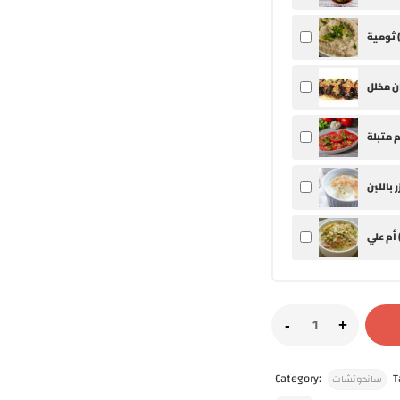
ثومية (
 علي (
Category:
T
ساندوتشات