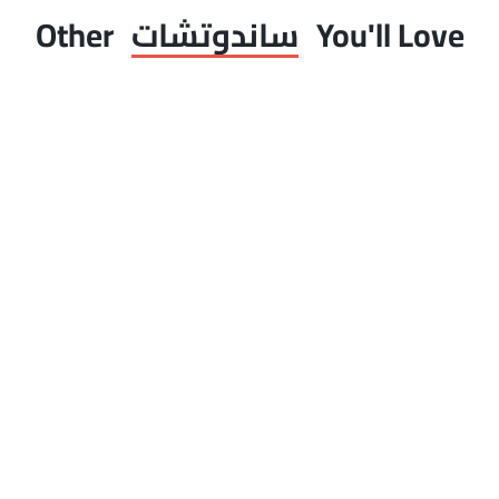
You'll Love
ساندوتشات
Other
ي
السجق
سلطة بلدي