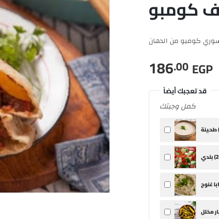
ف كومبو
ري كومبو من الدهان
186
.00
EGP
قد تعجبك أيضاً
كمل وجبتك
ينة (
2
بلدي (