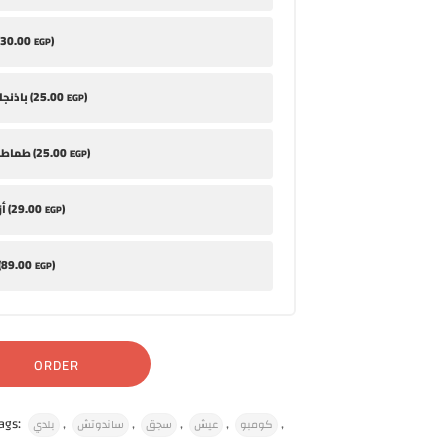
30
.00
)
EGP
25
.00
)
باذنجان مخلل (
EGP
25
.00
)
طماطم متبلة (
EGP
29
.00
)
أزر باللبن (
EGP
89
.00
)
أم
EGP
ORDER
ags:
,
,
,
,
,
كومبو
عيش
سجق
ساندوتش
بلدي