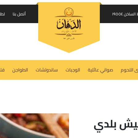
إرسال الكود على واتساب
اخن ١٩٥٥٤
أتصل بنا
لطل
USERNAME OR EMAIL ADDRESS
REQUIRED
*
 اللحوم
صواني عائلية
الوجبات
ساندوتشات
الطواجن
فتة
PASSWORD
REQUIRED
*
REMEMBER ME
LOG IN
ش بلدي
Lost your password?