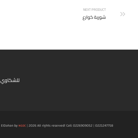
NEXT PRODUCT
شوربة كوارع
للشكاوي 
ElDahan by
| 2026 All rights reserved! Call: 0226909052 | 0221247758
NGDC