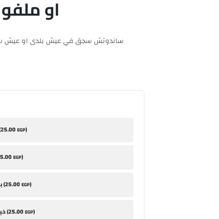
او ملفو
ساندوتش سجق في عيش بلدى او عيش سو
25
.00
)
طح
EGP
5
.00
)
EGP
25
.00
)
بابا غنوج (
EGP
25
.00
)
خيار مخلل (
EGP