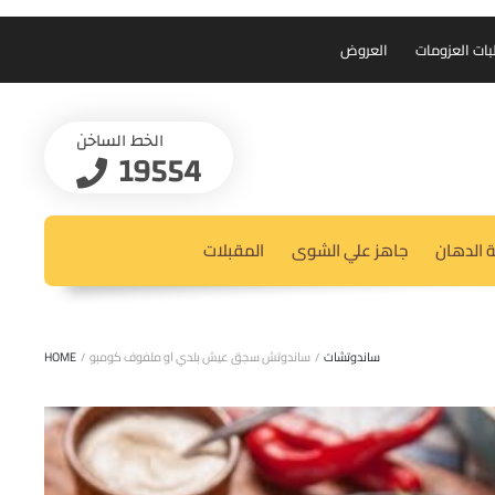
بات العزومات
العروض
الخط الساخن
19554
 الدهان
جاهز علي الشوى
المقبلات
ساندوتشات
/
ساندوتش سجق عيش بلدي او ملفوف كومبو
/
HOME