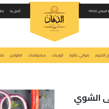
إرسال الكود على واتساب
اخن ١٩٥٥٤
أتصل بنا
لطل
USERNAME OR EMAIL ADDRESS
REQUIRED
*
 اللحوم
صواني عائلية
الوجبات
ساندوتشات
الطواجن
فتة
PASSWORD
REQUIRED
*
REMEMBER ME
LOG IN
ى الشوي
Lost your password?