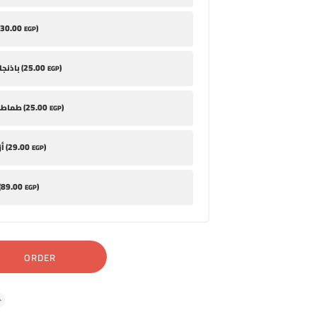
30
.00
)
EGP
25
.00
)
باذنجان مخلل (
EGP
25
.00
)
طماطم متبلة (
EGP
29
.00
)
أزر باللبن (
EGP
89
.00
)
أم
EGP
ORDER
ج