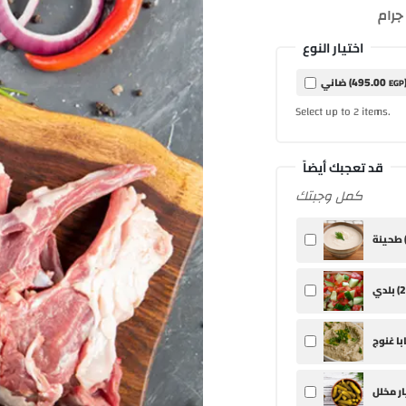
اختيار النوع
495
.00
ضاني (
EGP
Select up to
items.
2
قد تعجبك أيضاً
كمل وجبتك
ينة (
2
بلدي (