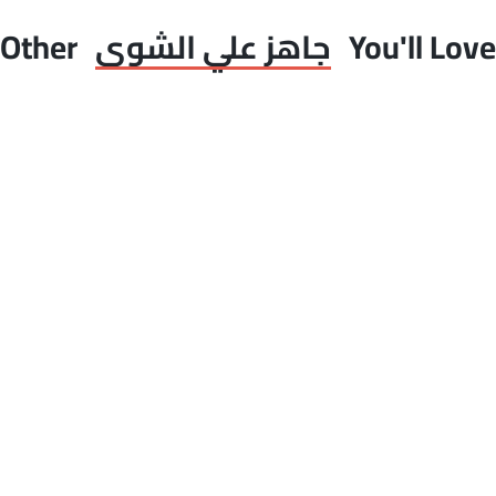
You'll Love
جاهز علي الشوى
Other
نصف فراخ جاهزة على
شيش طاووق جاهز على
ة
س
الشوي
الشوي