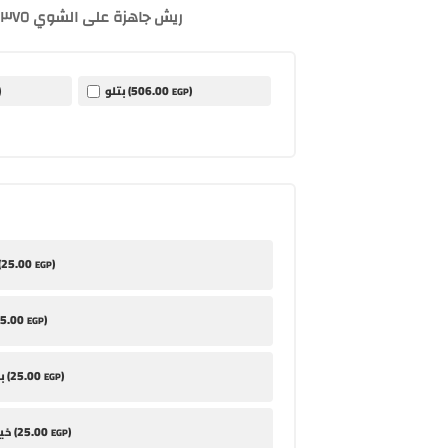
ريش جاهزة على الشوي ٣٧٥ جرام
506
.00
)
بتلو (
)
EGP
25
.00
)
طح
EGP
5
.00
)
EGP
25
.00
)
بابا غنوج (
EGP
25
.00
)
خيار مخلل (
EGP