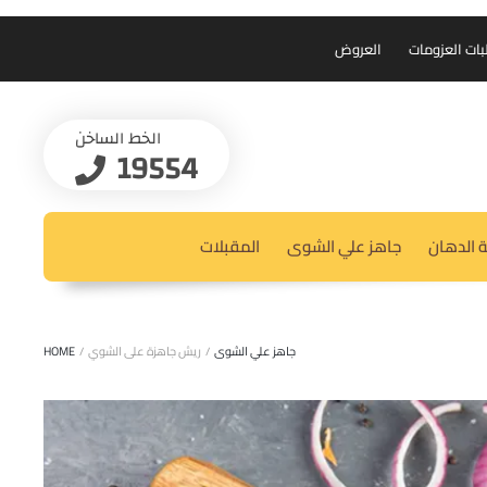
بات العزومات
العروض
الخط الساخن
19554
 الدهان
جاهز علي الشوى
المقبلات
جاهز علي الشوى
/
ريش جاهزة على الشوي
/
HOME