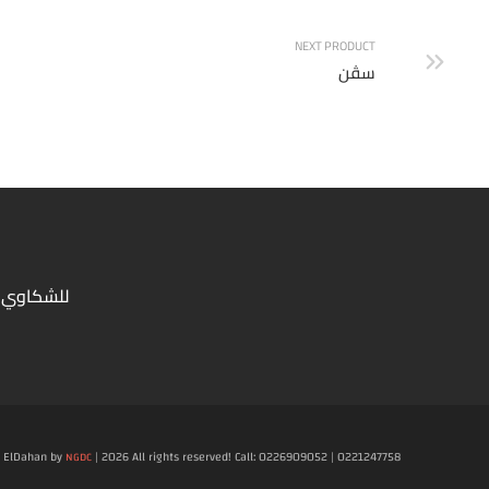
NEXT PRODUCT
سڤن
للشكاوي 
ElDahan by
| 2026 All rights reserved! Call: 0226909052 | 0221247758
NGDC