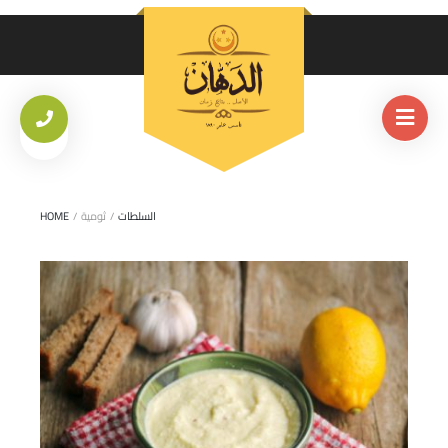
السلطات
/
ثومية
/
HOME