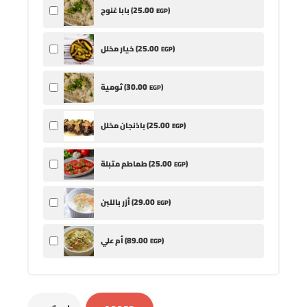
25
.00
)
بابا غنوج (
EGP
25
.00
)
خيار مخلل (
EGP
30
.00
)
ثومية (
EGP
25
.00
)
باذنجان مخلل (
EGP
25
.00
)
طماطم متبلة (
EGP
29
.00
)
أزر باللبن (
EGP
89
.00
)
أم علي (
EGP