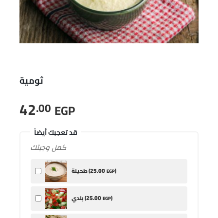
ثومية
42
.00
EGP
قد تعجبك أيضاً
كمل وجبتك
25
.00
)
طحينة (
EGP
25
.00
)
بلدي (
EGP