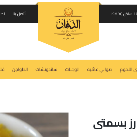
إرسال الكود على واتساب
اخن ١٩٥٥٤
أتصل بنا
لطل
USERNAME OR EMAIL ADDRESS
REQUIRED
*
 اللحوم
صواني عائلية
الوجبات
ساندوتشات
الطواجن
فتة
PASSWORD
REQUIRED
*
REMEMBER ME
LOG IN
رز بسمتى
Lost your password?