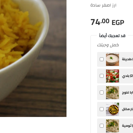
ارز اصفر سادة
74
.00
EGP
قد تعجبك أيضاً
كمل وجبتك
ينة (
2
بلدي (
ثومية (