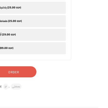
25
.00
)
باذنجان مخلل (
EGP
25
.00
)
طماطم متبلة (
EGP
29
.00
)
أزر باللبن (
EGP
89
.00
)
أم
EGP
ORDER
s:
,
بسمتى
ارز