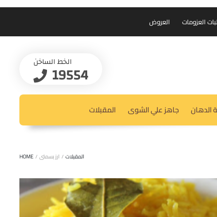
بات العزومات
العروض
الخط الساخن
19554
 الدهان
جاهز علي الشوى
المقبلات
المقبلات
/
ارز بسمتى
/
HOME