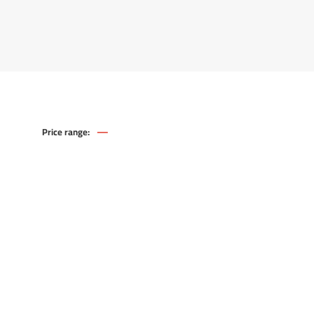
—
Price range:
108
226
.00
.00
EGP
EGP