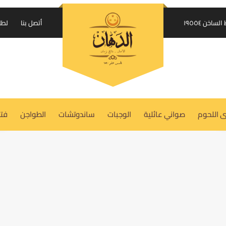
إرسال الكود على واتساب
اخن ١٩٥٥٤
أتصل بنا
لطل
USERNAME OR EMAIL ADDRESS
REQUIRED
*
 اللحوم
صواني عائلية
الوجبات
ساندوتشات
الطواجن
فتة
PASSWORD
REQUIRED
*
REMEMBER ME
LOG IN
Lost your password?