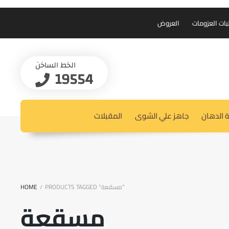
بات العزومات
العروض
الخط الساخن
19554
 الدهان
جاهز علي الشوى
المقبلات
PRODUCTS TAGGED “مسقعة”
HOME
/
مسقعة