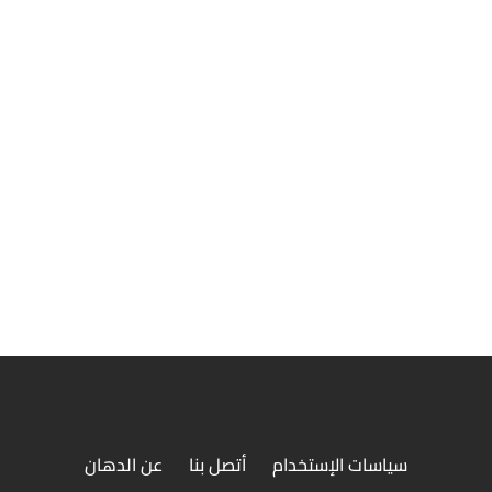
ندوتش سجق عيش بلدي او ملفوف كومب
ندوتش سجق في عيش بلدى او عيش سوري كومبو م
الدهان
سياسات الإستخدام
أتصل بنا
عن الدهان