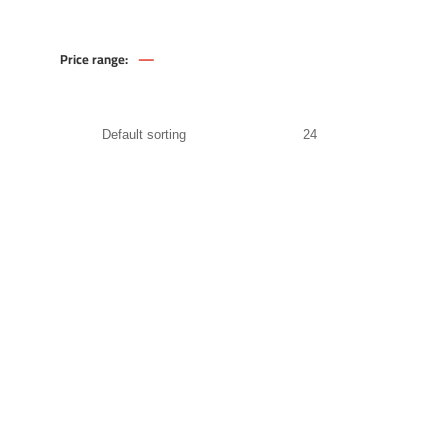
—
Price range:
209
.00
EGP