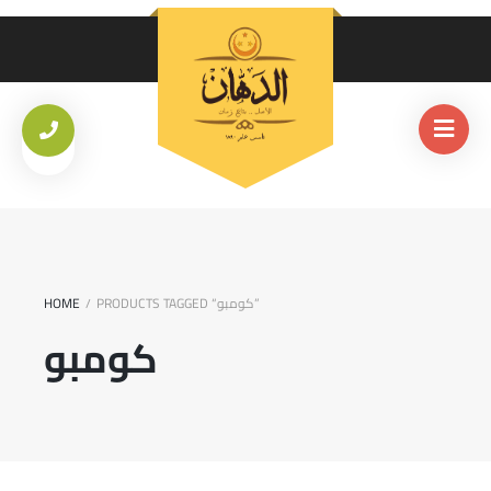
PRODUCTS TAGGED “كومبو”
HOME
/
كومبو