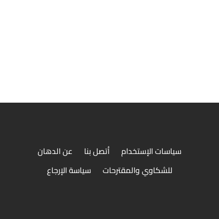
وجبة فاميلى ميكس
ة فاميلى ميكس الأصلية من الدهان مع الأضافات الشهية بأح
الأسعار و أفضل جودة
جميع الوجبات تقدم مع أرز + بطاطس + نوع سلطة + خبز
سياسات الإستخدام
أتصل بنا
عن الدهان
للشكاوي والمقترحات
سياسة الإرجاع