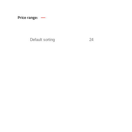
—
Price range:
999
.00
EGP