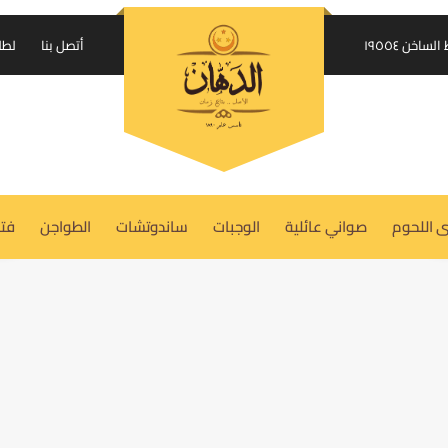
إرسال الكود على واتساب
اخن ١٩٥٥٤
أتصل بنا
لطل
USERNAME OR EMAIL ADDRESS
REQUIRED
*
 اللحوم
صواني عائلية
الوجبات
ساندوتشات
الطواجن
فتة
PASSWORD
REQUIRED
*
REMEMBER ME
LOG IN
Lost your password?