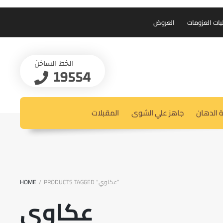
بات العزومات
العروض
الخط الساخن
19554
 الدهان
جاهز علي الشوى
المقبلات
PRODUCTS TAGGED “عكاوي”
HOME
/
عكاوي