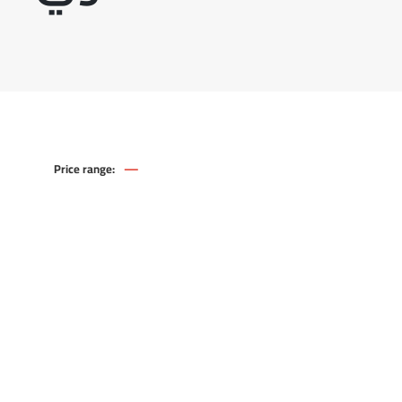
—
Price range:
432
.00
EGP