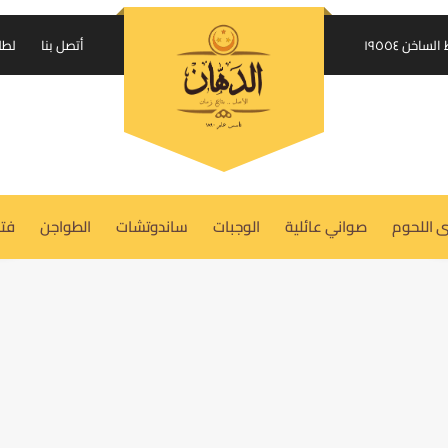
إرسال الكود على واتساب
اخن ١٩٥٥٤
أتصل بنا
لطل
USERNAME OR EMAIL ADDRESS
REQUIRED
*
 اللحوم
صواني عائلية
الوجبات
ساندوتشات
الطواجن
فتة
PASSWORD
REQUIRED
*
REMEMBER ME
LOG IN
Lost your password?