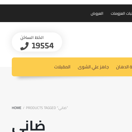
بات العزومات
العروض
الخط الساخن
19554
 الدهان
جاهز علي الشوى
المقبلات
PRODUCTS TAGGED “ضاني”
HOME
/
ضاني