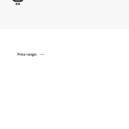
—
Price range:
0
529
.00
.00
EGP
EGP