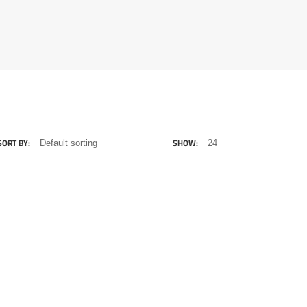
SORT BY:
SHOW:
332
.00
EGP