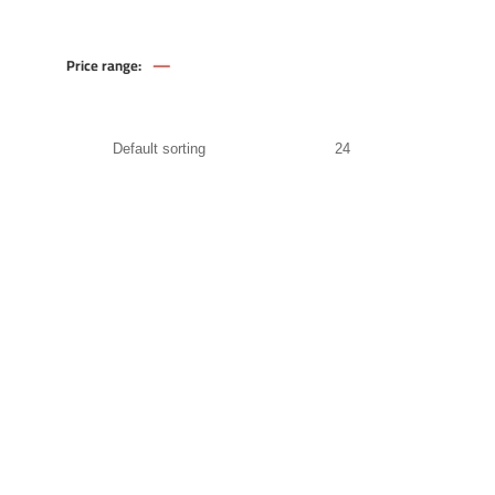
—
Price range:
1,749
.00
EGP