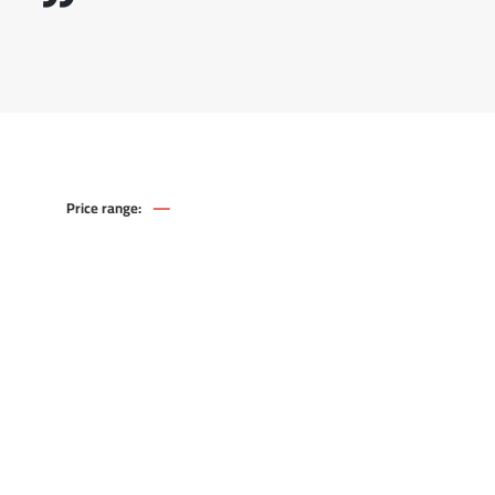
—
Price range:
321
.00
EGP