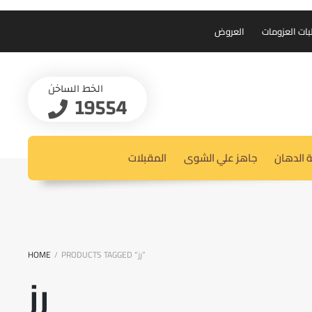
بات العزومات
العروض
الخط الساخن
19554
 الدهان
جاهز علي الشوى
المقبلات
PRODUCTS TAGGED “رز”
HOME
/
رز