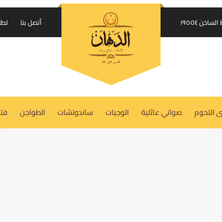
إرسال الكود على واتساب
اخن ١٩٥٥٤
أتصل بنا
لطل
USERNAME OR EMAIL ADDRESS
REQUIRED
*
 اللحوم
صواني عائلية
الوجبات
ساندوتشات
الطواجن
فتة
PASSWORD
REQUIRED
*
REMEMBER ME
LOG IN
Lost your password?