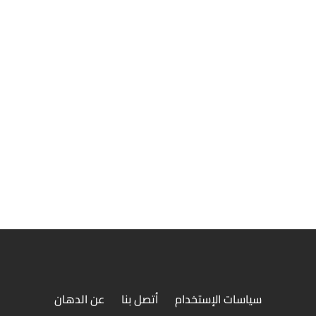
وجبة ربع فرخه
جبة فراخ مع مكرونة أو ارز + بطاطس + سلطة + عيش
سياسات الإستخدام
أتصل بنا
عن الدهان