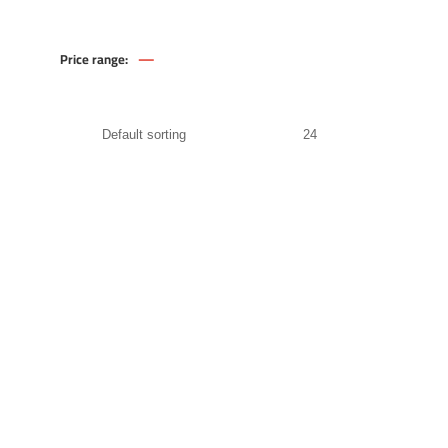
—
Price range:
50
.00
EGP