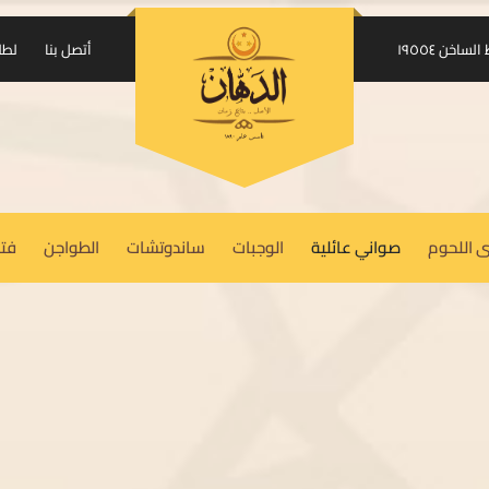
إرسال الكود على واتساب
اخن ١٩٥٥٤
أتصل بنا
لطل
USERNAME OR EMAIL ADDRESS
REQUIRED
*
 اللحوم
صواني عائلية
الوجبات
ساندوتشات
الطواجن
فتة
PASSWORD
REQUIRED
*
REMEMBER ME
LOG IN
Lost your password?