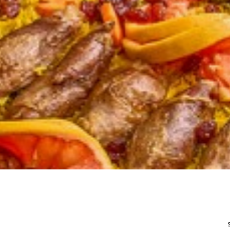
1,869
.00
EGP