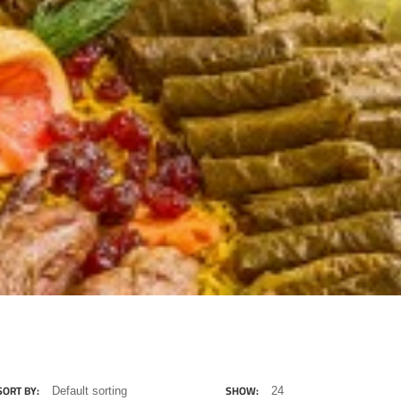
1,659
.00
SORT BY:
SHOW:
EGP