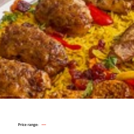
—
Price range:
1,869
1,759
.00
.00
EGP
EGP