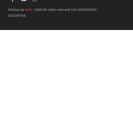
ElDahan by
| 2026 All rights reserved! Call: 0226909052 |
NGDC
0221247758