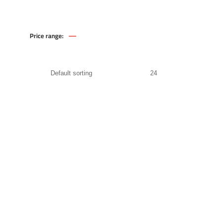
—
Price range:
50
.00
EGP