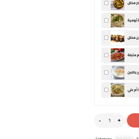
ثومية (
 علي (