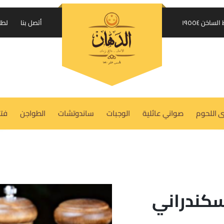
إرسال الكود على واتساب
اخن ١٩٥٥٤
أتصل بنا
لطل
USERNAME OR EMAIL ADDRESS
REQUIRED
*
 اللحوم
صواني عائلية
الوجبات
ساندوتشات
الطواجن
فتة
PASSWORD
REQUIRED
*
REMEMBER ME
LOG IN
كندراني
Lost your password?