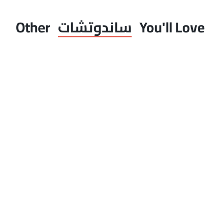
You'll Love
ساندوتشات
Other
ساندوتش شيش طاووق
ساندوتش كباب بلدى او
بلدى او ملفوف كومبو
ملفوف