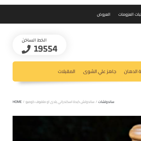
بات العزومات
العروض
الخط الساخن
19554
 الدهان
جاهز علي الشوى
المقبلات
ساندوتشات
/
ساندوتش كبدة اسكندراني بلدى او ملفوف كومبو
/
HOME