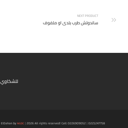
NEXT PRODUCT
ساندوتش طرب بلدى او ملفوف
للشكاوي 
ElDahan by
| 2026 All rights reserved! Call: 0226909052 | 0221247758
NGDC