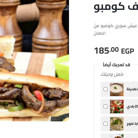
ف كومبو
 عيش سوري كومبو من
الدهان
185
.00
EGP
قد تعجبك أيضاً
كمل وجبتك
ينة (
2
بلدي (