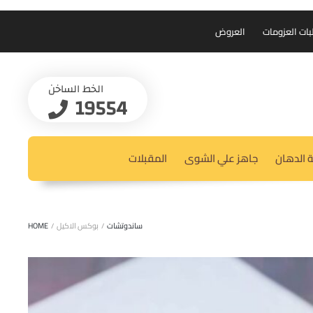
بات العزومات
العروض
الخط الساخن
19554
 الدهان
جاهز علي الشوى
المقبلات
ساندوتشات
/
بوكس الاكيل
/
HOME