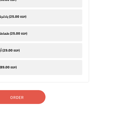
25
.00
)
باذنجان مخلل (
EGP
25
.00
)
طماطم متبلة (
EGP
29
.00
)
أزر باللبن (
EGP
89
.00
)
أم
EGP
ORDER