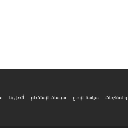
حواوشي كومبو
بلدى او ملفوف
والمقترحات
سياسة الإرجاع
سياسات الإستخدام
أتصل بنا
ع