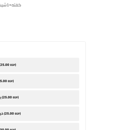
1كفته+1شيش+1سجق+1حواوشي
25
.00
)
طح
EGP
5
.00
)
EGP
25
.00
)
بابا غنوج (
EGP
25
.00
)
خيار مخلل (
EGP
30
.00
)
EGP