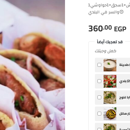
والسر في البلدي😍
360
.00
EGP
قد تعجبك أيضاً
كمل وجبتك
ينة (
2
بلدي (
ثومية (