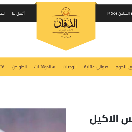
إرسال الكود على واتساب
اخن ١٩٥٥٤
أتصل بنا
لطل
USERNAME OR EMAIL ADDRESS
REQUIRED
*
 اللحوم
صواني عائلية
الوجبات
ساندوتشات
الطواجن
فتة
PASSWORD
REQUIRED
*
REMEMBER ME
LOG IN
 الاكيل
Lost your password?