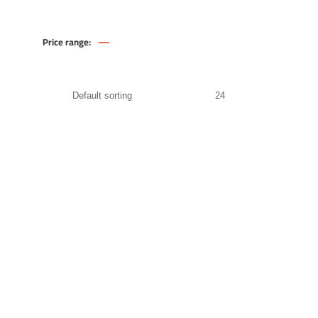
—
Price range:
35
.00
EGP