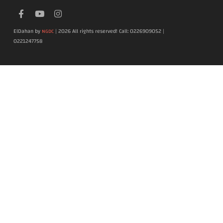
ElDahan by
| 2026 All rights reserved! Call: 0226909052 |
NGDC
0221247758